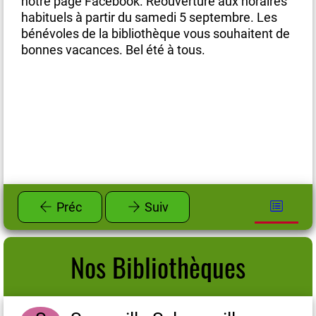
es
notre page Facebook. Réouverture aux horaires
no
habituels à partir du samedi 5 septembre. Les
ha
de
bénévoles de la bibliothèque vous souhaitent de
bé
bonnes vacances. Bel été à tous.
bo
Préc
Suiv
Nos Bibliothèques