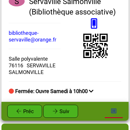
S
Servaville Salmonville
(Bibliothèque associative)
bibliotheque-
ba
servaville@orange.fr
84
Salle polyvalente
7
76116 SERVAVILLE
SU
SALMONVILLE
Fermée: Ouvre Samedi à 10h00
Préc
Suiv