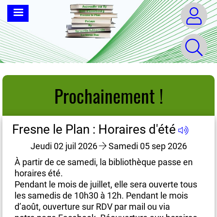
Aller
MENU
au
contenu
principal
Prochainement !
Fresne le Plan : Horaires d'été
Fr
Jeudi 02 juil 2026
Samedi 05 sep 2026
À partir de ce samedi, la bibliothèque passe en
À 
horaires été.
ho
us
Pendant le mois de juillet, elle sera ouverte tous
Pe
les samedis de 10h30 à 12h. Pendant le mois
le
d’août, ouverture sur RDV par mail ou via
d’