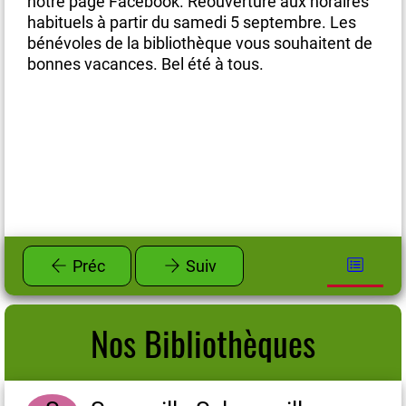
es
notre page Facebook. Réouverture aux horaires
no
habituels à partir du samedi 5 septembre. Les
ha
de
bénévoles de la bibliothèque vous souhaitent de
bé
bonnes vacances. Bel été à tous.
bo
Préc
Suiv
Nos Bibliothèques