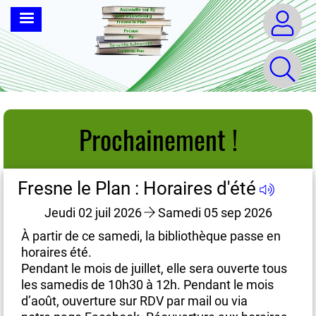
Aller
MENU
au
contenu
principal
Prochainement !
Fresne le Plan : Horaires d'été
Fr
Jeudi 02 juil 2026
Samedi 05 sep 2026
À partir de ce samedi, la bibliothèque passe en
À 
horaires été.
ho
us
Pendant le mois de juillet, elle sera ouverte tous
Pe
les samedis de 10h30 à 12h. Pendant le mois
le
d’août, ouverture sur RDV par mail ou via
d’