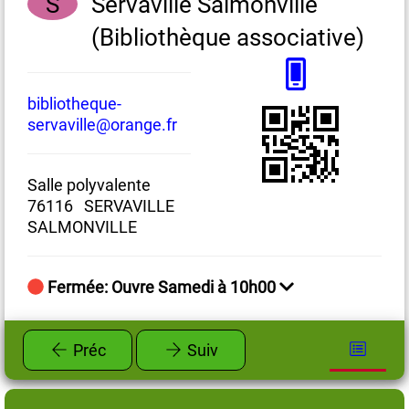
S
Servaville Salmonville
(Bibliothèque associative)
bibliotheque-
ba
servaville@orange.fr
84
Salle polyvalente
7
76116 SERVAVILLE
SU
SALMONVILLE
Fermée: Ouvre Samedi à 10h00
Préc
Suiv