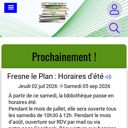
Aller
MENU
au
contenu
principal
Prochainement !
Fresne le Plan : Horaires d'été
Fr
Jeudi 02 juil 2026
Samedi 05 sep 2026
À partir de ce samedi, la bibliothèque passe en
À 
horaires été.
ho
us
Pendant le mois de juillet, elle sera ouverte tous
Pe
les samedis de 10h30 à 12h. Pendant le mois
le
d’août, ouverture sur RDV par mail ou via
d’