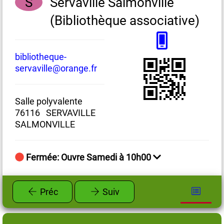
S
Servaville Salmonville
(Bibliothèque associative)
bibliotheque-
ba
servaville@orange.fr
84
Salle polyvalente
7
76116 SERVAVILLE
SU
SALMONVILLE
Fermée: Ouvre Samedi à 10h00
Préc
Suiv