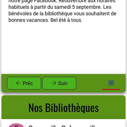
es
notre page Facebook. Réouverture aux horaires
no
habituels à partir du samedi 5 septembre. Les
ha
de
bénévoles de la bibliothèque vous souhaitent de
bé
bonnes vacances. Bel été à tous.
bo
Préc
Suiv
Nos Bibliothèques