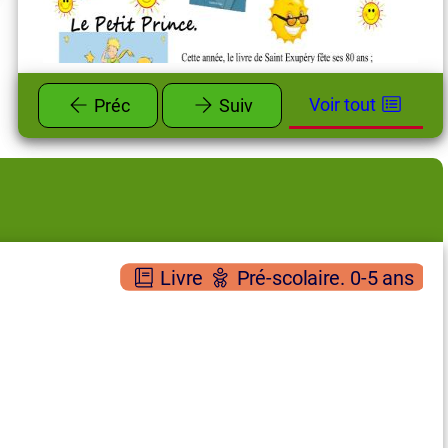
Voir tout
Préc
Suiv
n
Livre
Pré-scolaire. 0-5 ans