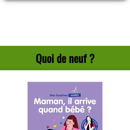
Quoi de neuf ?
Maman, il arrive quand bébé ?
Marie CAO
Marabout ( Paris - 2022 )
Plus d'infos