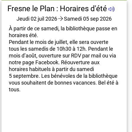
Fresne le Plan : Horaires d'été
Papotages n°26
Fre
F
ue
Fresne (Bibliothèque
Jeudi 02 juil 2026
Samedi 05 sep 2026
associative)
en
À partir de ce samedi, la bibliothèque passe en
À pa
horaires été.
hora
Pendant le mois de juillet, elle sera ouverte
Rue du Val Ramier
Pend
tous les samedis de 10h30 à 12h. Pendant le
76520 Fresne-le-
tous
ia
mois d’août, ouverture sur RDV par mail ou via
Plan
mois
notre page Facebook. Réouverture aux
not
horaires habituels à partir du samedi
hora
ue
5 septembre. Les bénévoles de la bibliothèque
5 se
é à
vous souhaitent de bonnes vacances. Bel été à
vou
Fermée: Ouvre Samedi à 10h30
tous.
tous