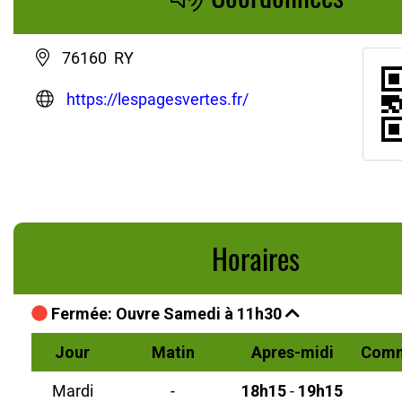
76160 RY
https://lespagesvertes.fr/
Horaires
Fermée: Ouvre Samedi à 11h30
Jour
Matin
Apres-midi
Comm
Mardi
-
18h15
-
19h15