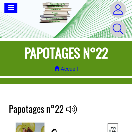
Aller
MENU
au
contenu
principal
PAPOTAGES N°22
Accueil
Papotages n°22