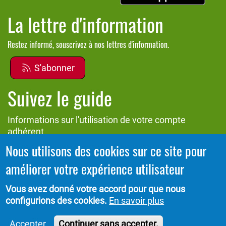
La lettre d'information
Restez informé, souscrivez à nos lettres d'information.
S'abonner
Suivez le guide
Informations sur l'utilisation de votre compte
adhérent
Nous utilisons des cookies sur ce site pour
Voir le guide
améliorer votre expérience utilisateur
Vous avez donné votre accord pour que nous
configurions des cookies.
En savoir plus
Portail CoLibris® - Copyright© 2026 - LOGIQ Systèmes.
Protection des données
Tous droits réservés -
-
Accepter.
Continuer sans accepter.