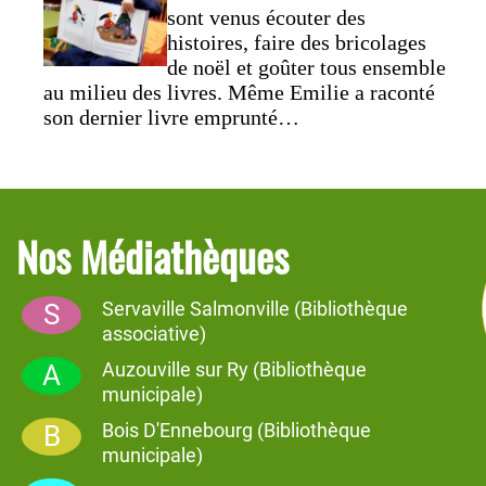
sont venus écouter des
histoires, faire des bricolages
de noël et goûter tous ensemble
au milieu des livres. Même Emilie a raconté
son dernier livre emprunté…
-
En janvier 2023,
les 7 bibliothèques du
plateau se sont réunies à "l’Auberge de Papa
" à Auzouville ponctués par des extraits
musicaux à la guitare.pour offrir à
Nos Médiathèques
leurs lecteurs une « nuit de la lecture » avec
des textes sur le thème de la peur,
Servaville Salmonville (Bibliothèque
S
-
Depuis janvier,
une tablette est
associative)
disponible à la bibliothèque
pour des recherches diverses,
et
Auzouville sur Ry (Bibliothèque
A
sous la
municipale)
responsabilité des
Bois D'Ennebourg (Bibliothèque
B
parents.
municipale)
La Médiathèque apportera