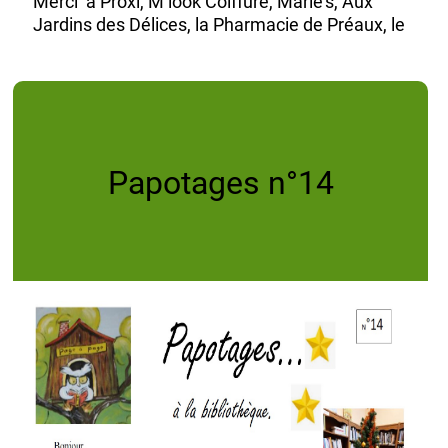
Merci à Proxi, M look Coiffure, Marie's, Aux
Jardins des Délices, la Pharmacie de Préaux, le
cabinet Médical, La boulangerie Chez Céline et
Jimmy d'avoir accueilli un ouvrage.
Bonne lecture à tous.
Papotages n°14