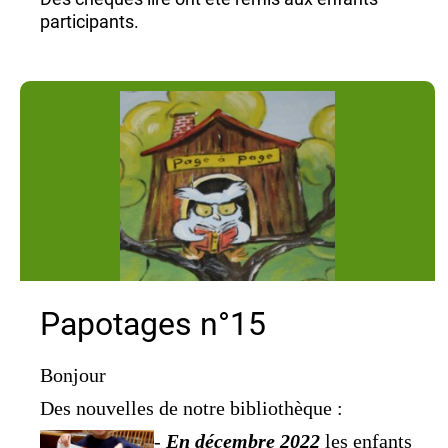
participants.
Merci à l'implication des bénévoles du réseau
et aux petits champions de la lecture de l'école
d'Auzouville.
Papotages n°15
Bonjour
Des nouvelles de notre bibliothèque :
-
En décembre 2022
les enfants