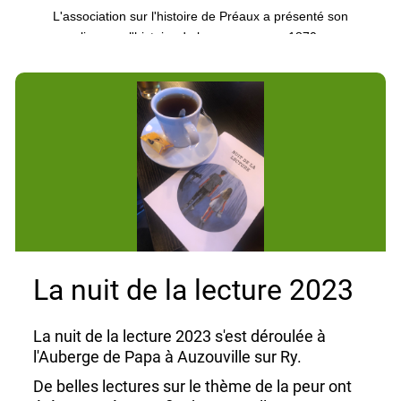
L'association sur l'histoire de Préaux a présenté son
livre sur l'histoire de la commune en 1870.
La bibliothèque, quant à elle, accueillait deux
auteurs locaux. Bastien Hebert nous a exposé les
anecdotes autour des deux paroisses devenues
villages que sont Servaville et Salmonville. Arnaud
Quéhé a dévoilé ses deux thrillers.
L'ambiance était chaleureuse et très conviviale. Les
bénévoles de la bibliothèque souhaitent renouveler
cet evenement pour mettre en valeur les talents
littéraires proche de chez nous.
La nuit de la lecture 2023
La nuit de la lecture 2023 s'est déroulée à
l'Auberge de Papa à Auzouville sur Ry.
De belles lectures sur le thème de la peur ont