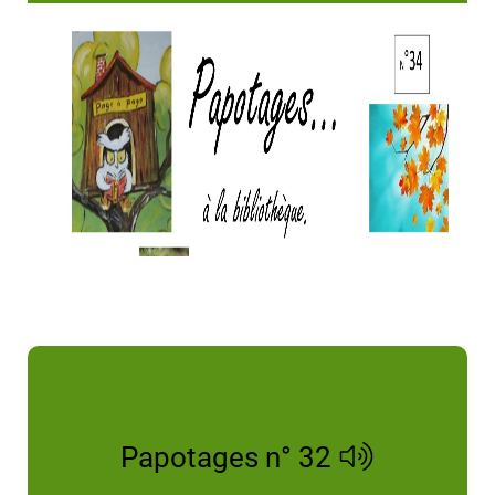
Papotages n° 32