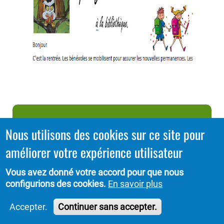
Nous utilisons des cookies sur ce site pour
améliorer votre expérience utilisateur
S
Papotages N°10
Vous avez donné votre accord pour que nous
configurions des cookies.
En savoir plus
Accepter.
Continuer sans accepter.