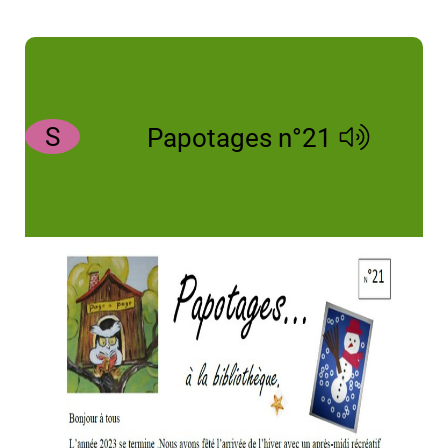
S
Papotages n°21