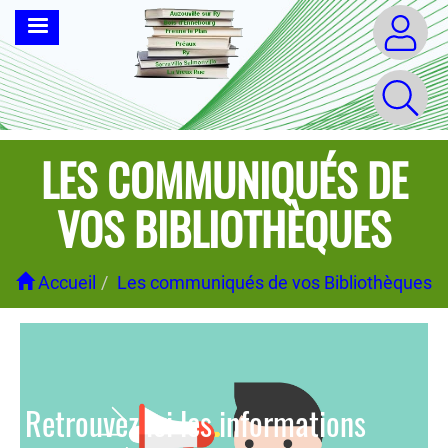
Aller
MENU
au
contenu
principal
LES COMMUNIQUÉS DE
VOS BIBLIOTHÈQUES
Accueil
Les communiqués de vos Bibliothèques
Retrouvez ici les informations